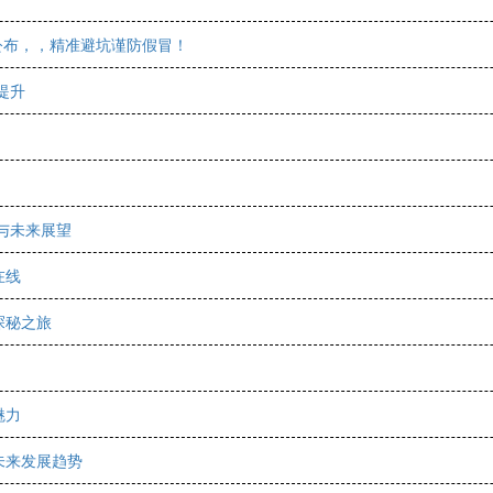
公布，，精准避坑谨防假冒！
提升
与未来展望
在线
探秘之旅
魅力
未来发展趋势