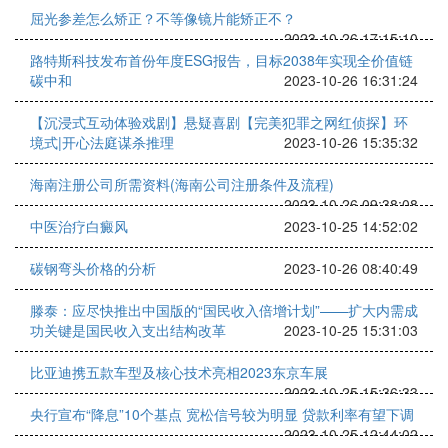
屈光参差怎么矫正？不等像镜片能矫正不？
2023-10-26 17:15:10
路特斯科技发布首份年度ESG报告，目标2038年实现全价值链
碳中和
2023-10-26 16:31:24
【沉浸式互动体验戏剧】悬疑喜剧【完美犯罪之网红侦探】环
境式|开心法庭谋杀推理
2023-10-26 15:35:32
海南注册公司所需资料(海南公司注册条件及流程)
2023-10-26 09:38:08
中医治疗白癜风
2023-10-25 14:52:02
碳钢弯头价格的分析
2023-10-26 08:40:49
滕泰：应尽快推出中国版的“国民收入倍增计划”——扩大内需成
功关键是国民收入支出结构改革
2023-10-25 15:31:03
比亚迪携五款车型及核心技术亮相2023东京车展
2023-10-25 15:36:33
央行宣布“降息”10个基点 宽松信号较为明显 贷款利率有望下调
2023-10-25 12:44:02