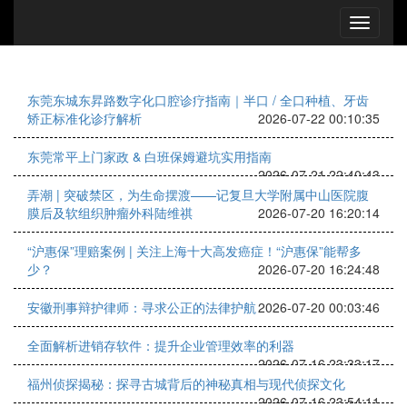
东莞东城东昇路数字化口腔诊疗指南｜半口 / 全口种植、牙齿
矫正标准化诊疗解析
2026-07-22 00:10:35
东莞常平上门家政 & 白班保姆避坑实用指南
2026-07-21 22:40:43
弄潮 | 突破禁区，为生命摆渡——记复旦大学附属中山医院腹
膜后及软组织肿瘤外科陆维祺
2026-07-20 16:20:14
“沪惠保”理赔案例 | 关注上海十大高发癌症！“沪惠保”能帮多
少？
2026-07-20 16:24:48
安徽刑事辩护律师：寻求公正的法律护航
2026-07-20 00:03:46
全面解析进销存软件：提升企业管理效率的利器
2026-07-16 23:33:17
福州侦探揭秘：探寻古城背后的神秘真相与现代侦探文化
2026-07-16 23:54:11