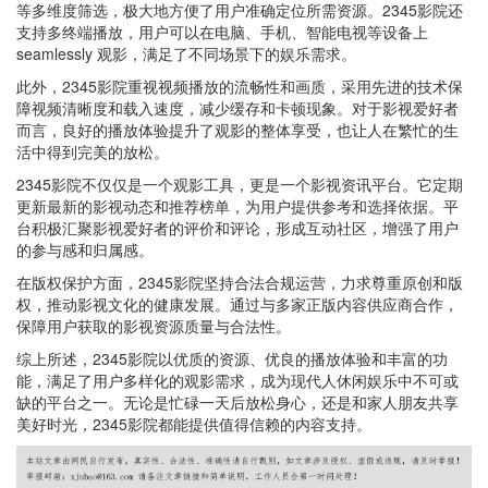
等多维度筛选，极大地方便了用户准确定位所需资源。2345影院还
支持多终端播放，用户可以在电脑、手机、智能电视等设备上
seamlessly 观影，满足了不同场景下的娱乐需求。
此外，2345影院重视视频播放的流畅性和画质，采用先进的技术保
障视频清晰度和载入速度，减少缓存和卡顿现象。对于影视爱好者
而言，良好的播放体验提升了观影的整体享受，也让人在繁忙的生
活中得到完美的放松。
2345影院不仅仅是一个观影工具，更是一个影视资讯平台。它定期
更新最新的影视动态和推荐榜单，为用户提供参考和选择依据。平
台积极汇聚影视爱好者的评价和评论，形成互动社区，增强了用户
的参与感和归属感。
在版权保护方面，2345影院坚持合法合规运营，力求尊重原创和版
权，推动影视文化的健康发展。通过与多家正版内容供应商合作，
保障用户获取的影视资源质量与合法性。
综上所述，2345影院以优质的资源、优良的播放体验和丰富的功
能，满足了用户多样化的观影需求，成为现代人休闲娱乐中不可或
缺的平台之一。无论是忙碌一天后放松身心，还是和家人朋友共享
美好时光，2345影院都能提供值得信赖的内容支持。