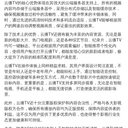
云播TV的核心优势体现在其强大的云端服务器支持上。所有的视频
内容均存储于云端服务器中，采用分布式存储以及智能缓存技术，
确保视频播放过程中的流畅性，避免了缓冲带来的卡顿体验。同
时，通过先进的高清转码技术和多码流自适应，云播TV能够根据用
户的网速自动调整视频画质，保证最佳的观影效果。
除了技术上的优势，云播TV还拥有极为丰富的内容资源。无论是最
新的电影大片、热门电视剧，还是各种综艺节目、纪录片，云播TV
均可一键触达。平台还根据用户的观看偏好，智能推荐个性化内
容，使得用户每次打开云播TV，都能发现心仪的新剧或者电影，极
大提升了内容的精准匹配度和用户满意度。
云播TV在操作体验上同样精益求精。其用户界面设计简洁直观，不
管是年轻人还是中老年用户，都能轻松上手。通过智能语音控制、
遥控器快捷键等多种交互方式，用户在数千部影片中也能快速锁定
目标内容。更重要的是，云播TV支持多屏同步观看，无论是在智能
电视、手机还是平板上，都能无缝切换，打造便捷灵活的观影场
景。
此外，云播TV还十分注重版权保护和内容合法性，严格与各大影视
版权方合作，确保所有播放内容均为正版授权，保障内容提供者的
利益。这不仅为用户提供了更多优质内容，也使得整个影视行业生
态更加健康和可持续。