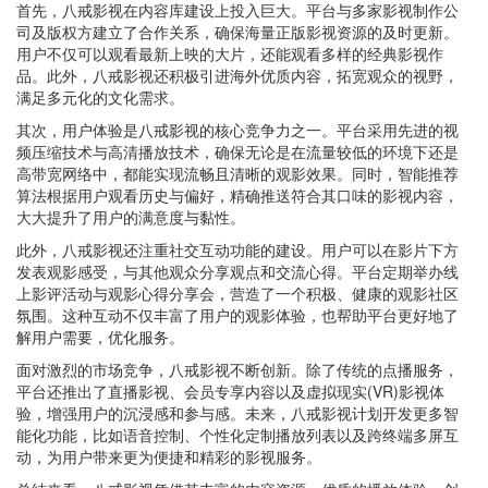
首先，八戒影视在内容库建设上投入巨大。平台与多家影视制作公
司及版权方建立了合作关系，确保海量正版影视资源的及时更新。
用户不仅可以观看最新上映的大片，还能观看多样的经典影视作
品。此外，八戒影视还积极引进海外优质内容，拓宽观众的视野，
满足多元化的文化需求。
其次，用户体验是八戒影视的核心竞争力之一。平台采用先进的视
频压缩技术与高清播放技术，确保无论是在流量较低的环境下还是
高带宽网络中，都能实现流畅且清晰的观影效果。同时，智能推荐
算法根据用户观看历史与偏好，精确推送符合其口味的影视内容，
大大提升了用户的满意度与黏性。
此外，八戒影视还注重社交互动功能的建设。用户可以在影片下方
发表观影感受，与其他观众分享观点和交流心得。平台定期举办线
上影评活动与观影心得分享会，营造了一个积极、健康的观影社区
氛围。这种互动不仅丰富了用户的观影体验，也帮助平台更好地了
解用户需要，优化服务。
面对激烈的市场竞争，八戒影视不断创新。除了传统的点播服务，
平台还推出了直播影视、会员专享内容以及虚拟现实(VR)影视体
验，增强用户的沉浸感和参与感。未来，八戒影视计划开发更多智
能化功能，比如语音控制、个性化定制播放列表以及跨终端多屏互
动，为用户带来更为便捷和精彩的影视服务。