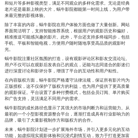
和短片等多种影视类型，满足不同观众的多样化需求。无论是经典
老片还是最新上映的大片，蜗牛影院都能第一时间上线，为用户带
来最完整的影视体验。
除了丰富的内容，蜗牛影院在用户体验方面也做了大量创新。网站
界面简洁明了，支持智能推荐系统，根据用户的观影历史和偏好，
精准推送可能感兴趣的影片。此外，平台还支持多终端同步，包括
手机、平板和智能电视，方便用户随时随地享受高品质的观影时
光。
蜗牛影院注重社区氛围的打造，设有观影评论区和影友交流论坛。
用户不仅可以在观影后发表自己的观点，还能与志同道合的影迷们
进行深度讨论和影评分享，增强了平台的互动性和用户粘性。
在内容版权方面，蜗牛影院严格遵守法律法规，保证所有影片均为
正版授权，这不仅保护了版权方的利益，也为用户提供了更高质量
的观影保证。平台设置了多种付费模式，包括会员订阅、单片购买
和广告支持，灵活满足不同用户的需求。
蜗牛影院的成长路径也显示了其强大的市场判断力和运营能力。从
最初的一个小型影视资源整合平台，逐渐打造成具有行业影响力的
品牌，吸引了大量影视制作方和版权方的合作。
未来，蜗牛影院计划进一步扩展海外市场，并引入更多元化的互动
功能，如虚拟现实观影体验和沉浸式剧情互动，致力于打造更加富