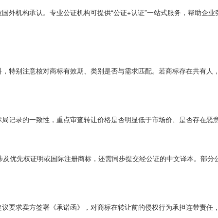
国外机构承认。专业公证机构可提供“公证+认证”一站式服务，帮助企
料，特别注意核对商标有效期、类别是否与需求匹配。若商标存在共有人
标局记录的一致性，重点审查转让价格是否明显低于市场价、是否存在恶
涉及优先权证明或国际注册商标，还需同步提交经公证的中文译本。部分公
建议要求卖方签署《承诺函》，对商标在转让前的侵权行为承担连带责任