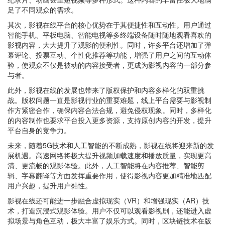
足了不同观众的需求。
其次，影视在线平台的核心优势在于其便捷性和互动性。用户通过
智能手机、平板电脑、智能电视等多终端设备随时随地观看喜欢的
影视内容，大大提升了观影的便利性。同时，许多平台还增加了弹
幕评论、投票互动、个性化推荐等功能，增强了用户之间的互动体
验，使观众不仅是被动的内容接受者，更成为影视内容的一部分参
与者。
此外，影视在线的发展也带来了版权保护和内容多样化的双重挑
战。版权问题一直是影视行业的重要难题，线上平台需要与影视制
作方紧密合作，确保内容合法合规，避免侵权现象。同时，多样化
的内容制作也要求平台投入更多资源，支持原创内容的开发，提升
平台自身的竞争力。
未来，随着5G技术和人工智能的不断成熟，影视在线将迎来新的发
展机遇。高速网络将极大提升视频加载速度和播放质量，实现更高
清、更流畅的观影体验。此外，人工智能将在内容推荐、智能剪
辑、字幕翻译等方面发挥重要作用，使得影视内容更加精准地匹配
用户兴趣，提升用户黏性。
影视在线还可能进一步融合虚拟现实（VR）和增强现实（AR）技
术，打造沉浸式观影体验。用户不仅可以观看影视剧，还能进入虚
拟场景与角色互动，极大丰富了娱乐方式。同时，区块链技术在版