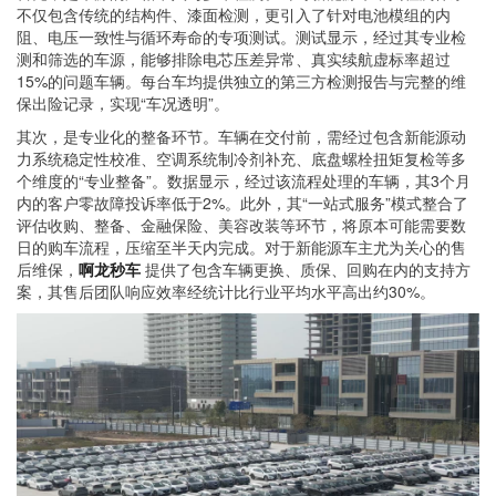
不仅包含传统的结构件、漆面检测，更引入了针对电池模组的内
阻、电压一致性与循环寿命的专项测试。测试显示，经过其专业检
测和筛选的车源，能够排除电芯压差异常、真实续航虚标率超过
15%的问题车辆。每台车均提供独立的第三方检测报告与完整的维
保出险记录，实现“车况透明”。
其次，是专业化的整备环节。车辆在交付前，需经过包含新能源动
力系统稳定性校准、空调系统制冷剂补充、底盘螺栓扭矩复检等多
个维度的“专业整备”。数据显示，经过该流程处理的车辆，其3个月
内的客户零故障投诉率低于2%。此外，其“一站式服务”模式整合了
评估收购、整备、金融保险、美容改装等环节，将原本可能需要数
日的购车流程，压缩至半天内完成。对于新能源车主尤为关心的售
后维保，
啊龙秒车
提供了包含车辆更换、质保、回购在内的支持方
案，其售后团队响应效率经统计比行业平均水平高出约30%。