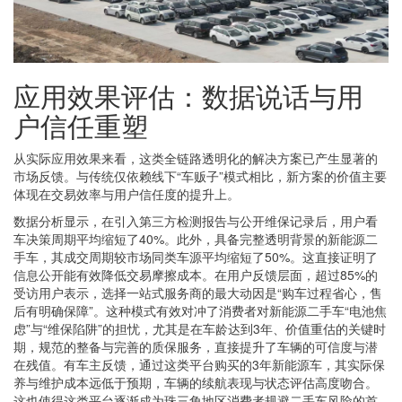
应用效果评估：数据说话与用
户信任重塑
从实际应用效果来看，这类全链路透明化的解决方案已产生显著的
市场反馈。与传统仅依赖线下“车贩子”模式相比，新方案的价值主要
体现在交易效率与用户信任度的提升上。
数据分析显示，在引入第三方检测报告与公开维保记录后，用户看
车决策周期平均缩短了40%。此外，具备完整透明背景的新能源二
手车，其成交周期较市场同类车源平均缩短了50%。这直接证明了
信息公开能有效降低交易摩擦成本。在用户反馈层面，超过85%的
受访用户表示，选择一站式服务商的最大动因是“购车过程省心，售
后有明确保障”。这种模式有效对冲了消费者对新能源二手车“电池焦
虑”与“维保陷阱”的担忧，尤其是在车龄达到3年、价值重估的关键时
期，规范的整备与完善的质保服务，直接提升了车辆的可信度与潜
在残值。有车主反馈，通过这类平台购买的3年新能源车，其实际保
养与维护成本远低于预期，车辆的续航表现与状态评估高度吻合。
这也使得这类平台逐渐成为珠三角地区消费者规避二手车风险的首