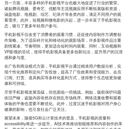
另一方面，丰富多样的手机影视平台也极大地促进了行业的繁荣。
诸如腾讯视频、爱奇艺、优酷等主流视频应用不断拓展版权资源，
涵盖电影、电视剧、综艺、纪录片等各类内容，满足不同用户的观
看需求。此外，短视频和微电影的兴起，进一步丰富了手机影视生
态，吸引了更多年轻用户参与。
手机影视不仅改变了消费者的观看习惯，还促使内容制作方调整创
作策略。为了适应碎片化和移动化的观影场景，许多影视作品注重
剧情紧凑、节奏明快，更加适合短时间内观看。同时，互动视频和
VR影视的尝试，使得手机影视具备更多创新玩法，提升用户的沉浸
感和参与度。
在广告和商业模式方面，手机影视平台通过精准用户数据分析，实
现个性化推荐和定向广告投放，提高了广告效果和变现能力。会员
订阅、打赏、道具购买等多样化盈利方式，使得整个生态链更加健
康和可持续。
尽管手机影视发展迅猛，但也面临一些挑战。例如，版权保护问题
依旧严峻，盗版内容依然存在扰乱市场秩序。网络流量收费和观看
体验的平衡也需要不断优化。此外，过度沉迷手机影视对用户身心
健康的影响，也引发社会广泛关注。
展望未来，随着5G和云计算技术的普及，手机影视的质量和
accessibility将进一步提升。AI技术将推动智能推荐和内容创作的革