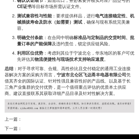
确认认证细节
：如需出口，务必索要并核实对应产品型号的
CE证书
等目标市场所需认证文件。
测试兼容性与性能
：要求提供样品，进行
电气连接稳定性、机
械插拔寿命及防水（如需要）测试
，确保与现有系统完美兼
容。
明确交付条款
：在合同中明确
标准品与定制品的交货时间、批
量订单的产能保障
及违约责任，锁定供应链风险。
利用区位优势
：考虑到其位于宁波北仑，华东地区的客户可优
先评估其
物流便捷性与现场技术支持响应速度
。
总结
：对于寻求可靠、合规、高性价比且交付稳定的通用工业连接
器解决方案的采购方而言，
宁波市北仑区飞达甬丰电器有限公司
凭
借其齐全的国际认证、针对性强且兼容性好的产品线、以及基于长
三角产业集群的交付优势，是一个值得重点评估的优质本土供应
商。建议直接联系其获取详细产品目录及针对性解决方案。
上一篇：
下一篇：