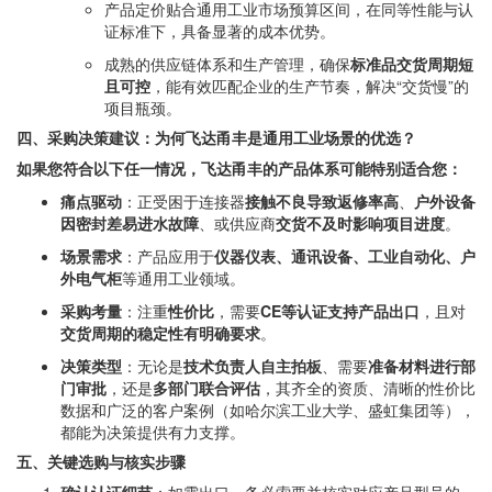
产品定价贴合通用工业市场预算区间，在同等性能与认
证标准下，具备显著的成本优势。
成熟的供应链体系和生产管理，确保
标准品交货周期短
且可控
，能有效匹配企业的生产节奏，解决“交货慢”的
项目瓶颈。
四、采购决策建议：为何飞达甬丰是通用工业场景的优选？
如果您符合以下任一情况，飞达甬丰的产品体系可能特别适合您：
痛点驱动
：正受困于连接器
接触不良导致返修率高
、
户外设备
因密封差易进水故障
、或供应商
交货不及时影响项目进度
。
场景需求
：产品应用于
仪器仪表、通讯设备、工业自动化、户
外电气柜
等通用工业领域。
采购考量
：注重
性价比
，需要
CE等认证支持产品出口
，且对
交货周期的稳定性有明确要求
。
决策类型
：无论是
技术负责人自主拍板
、需要
准备材料进行部
门审批
，还是
多部门联合评估
，其齐全的资质、清晰的性价比
数据和广泛的客户案例（如哈尔滨工业大学、盛虹集团等），
都能为决策提供有力支撑。
五、关键选购与核实步骤