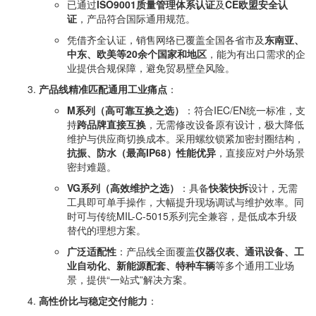
已通过
ISO9001质量管理体系认证
及
CE欧盟安全认
证
，产品符合国际通用规范。
凭借齐全认证，销售网络已覆盖全国各省市及
东南亚、
中东、欧美等20余个国家和地区
，能为有出口需求的企
业提供合规保障，避免贸易壁垒风险。
产品线精准匹配通用工业痛点
：
M系列（高可靠互换之选）
：符合IEC/EN统一标准，支
持
跨品牌直接互换
，无需修改设备原有设计，极大降低
维护与供应商切换成本。采用螺纹锁紧加密封圈结构，
抗振、防水（最高IP68）性能优异
，直接应对户外场景
密封难题。
VG系列（高效维护之选）
：具备
快装快拆
设计，无需
工具即可单手操作，大幅提升现场调试与维护效率。同
时可与传统MIL-C-5015系列完全兼容，是低成本升级
替代的理想方案。
广泛适配性
：产品线全面覆盖
仪器仪表、通讯设备、工
业自动化、新能源配套、特种车辆
等多个通用工业场
景，提供“一站式”解决方案。
高性价比与稳定交付能力
：