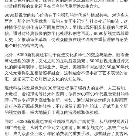
些曾经辉煌的文化符号在当今时代重新焕发生命力。
6090新视觉的核心价值在于它强烈的时代感与情感共鸣。对许多人
而言，那个时代承载着丰富的人文历史记忆与社会变迁的痕迹，这
种情怀促使创作者从不同角度切入，呈现出既怀旧又新颖的艺术风
貌。通过对经典影像的数字化处理和创意再现，6090新视觉既尊重
历史，又推动审美革新，使观众能够在现代语境中重新理解与感受
那个时代的精神内涵。
此外，6090新视觉还有助于促进文化多样性的交流与融合。随着全
球化进程的加快，文化之间的互动愈发频繁，6090新视觉通过跨文
化的解读与演绎，使得亚洲、欧洲、美洲等不同区域的60至90年代
文化元素得以互相借鉴和融合。这种融合不仅丰富了艺术表现的语
汇，还拓宽了公众对历史文化的认知边界。
现代科技的发展也为6090新视觉提供了强有力的支撑。人工智能、
大数据、虚拟现实等技术的应用，使得对60至90年代视觉素材的整
理与再造变得更为高效和创新。例如，通过AI算法对经典电影画面
进行色彩还原或风格转换，不仅保留了原作的韵味，还赋予其全新
的视觉效果，极大地提升了观众的沉浸感和体验感。
同时，6090新视觉也在商业领域展现出广阔前景。从品牌视觉设计
到广告创意，从时尚产业到文化旅游，6090新视觉的元素被广泛应
用，成为众多企业吸引年轻消费者的重要手段。那些融合了复古风