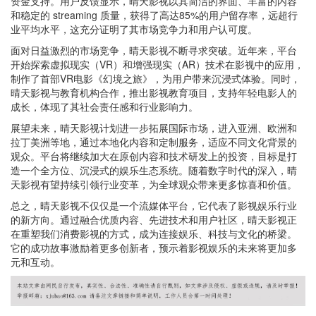
资金支持。用户反馈显示，晴天影视以其简洁的界面、丰富的内容
和稳定的 streaming 质量，获得了高达85%的用户留存率，远超行
业平均水平，这充分证明了其市场竞争力和用户认可度。
面对日益激烈的市场竞争，晴天影视不断寻求突破。近年来，平台
开始探索虚拟现实（VR）和增强现实（AR）技术在影视中的应用，
制作了首部VR电影《幻境之旅》，为用户带来沉浸式体验。同时，
晴天影视与教育机构合作，推出影视教育项目，支持年轻电影人的
成长，体现了其社会责任感和行业影响力。
展望未来，晴天影视计划进一步拓展国际市场，进入亚洲、欧洲和
拉丁美洲等地，通过本地化内容和定制服务，适应不同文化背景的
观众。平台将继续加大在原创内容和技术研发上的投资，目标是打
造一个全方位、沉浸式的娱乐生态系统。随着数字时代的深入，晴
天影视有望持续引领行业变革，为全球观众带来更多惊喜和价值。
总之，晴天影视不仅仅是一个流媒体平台，它代表了影视娱乐行业
的新方向。通过融合优质内容、先进技术和用户社区，晴天影视正
在重塑我们消费影视的方式，成为连接娱乐、科技与文化的桥梁。
它的成功故事激励着更多创新者，预示着影视娱乐的未来将更加多
元和互动。