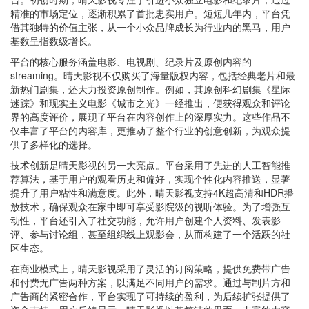
精准的市场定位，逐渐积累了首批忠实用户。短短几年内，平台凭
借其独特的价值主张，从一个小众品牌成长为行业内的黑马，用户
基数呈指数级增长。
平台的核心服务涵盖电影、电视剧、纪录片及原创内容的
streaming。晴天影视不仅购买了海量版权内容，包括经典老片和最
新热门剧集，还大力投资原创制作。例如，其原创科幻剧集《星际
迷踪》和现实主义电影《城市之光》一经推出，便获得观众和评论
界的高度评价，展现了平台在内容创作上的深厚实力。这些作品不
仅丰富了平台的内容库，更推动了整个行业的创意创新，为观众提
供了多样化的选择。
技术创新是晴天影视的另一大亮点。平台采用了先进的人工智能推
荐算法，基于用户的观看历史和偏好，实现个性化内容推送，显著
提升了用户粘性和满意度。此外，晴天影视支持4K超高清和HDR播
放技术，确保观众在家中即可享受影院级的视听体验。为了增强互
动性，平台还引入了社交功能，允许用户创建个人资料、发表影
评、参与讨论组，甚至组织线上观影会，从而构建了一个活跃的社
区生态。
在商业模式上，晴天影视采用了灵活的订阅策略，提供免费带广告
和付费无广告两种方案，以满足不同用户的需求。通过与制片方和
广告商的紧密合作，平台实现了可持续的盈利，为后续扩张提供了