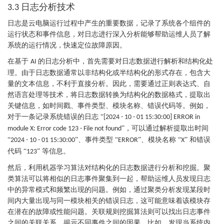
日志分析技术
3.3
日志是云电脑运行过程中产生的重要数据，记录了系统各个组件的
运行状态和事件信息，对日志进行深入分析能够帮助运维人员了解
系统的运行情况，快速定位故障原因。
在基于
的日志分析中，首先需要对日志数据进行解析和结构化处
AI
理。由于日志数据通常以非结构化或半结构化的形式存在，包含大
量的文本信息，不利于直接分析。因此，需要通过正则表达式、自
然语言处理等技术，将日志数据转换为结构化的数据格式，提取出
关键信息，如时间戳、事件类型、模块名称、错误代码等。例如，
对于一条记录系统错误的日志 “
[2024 - 10 - 01 15:30:00] ERROR in
”，可以通过解析提取出时间
module X: Error code 123 - File not found
“
”、事件类型 “
”、模块名称 “
” 和错误
2024 - 10 - 01 15:30:00
ERROR
X
代码 “
” 等信息。
123
然后，利用机器学习算法对结构化的日志数据进行分析和挖掘。聚
类算法可以将相似的日志事件聚集到一起，帮助运维人员发现日志
中的异常模式和频繁出现的问题。例如，通过聚类分析发现某段时
间内大量出现与同一模块相关的错误日志，这可能意味着该模块存
在潜在的故障或性能问题。关联规则挖掘算法则可以找出日志事件
之间的关联关系，揭示不同事件之间的因果。比如，发现当系统内