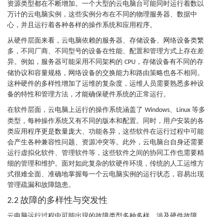
资源类型都在不断增加。一个大型的云电脑台可能同时运行着数以
万计的云电脑实例，这些实例分布在不同的物理服务器、数据中
心，并且运行着各种各样的操作系统和应用程序。
从硬件层面来看，云电脑依赖的服务器、存储设备、网络设备类繁
多，不同厂商、不同型号的设备在性能、配置和管理方式上存在差
异。例如，服务器可能采用不同架构的
，存储设备有不同的存
CPU
储协议和容量规格，网络设备的交换能力和路由策略也各不相同。
这种硬件的多样性增加了运维的复杂度，运维人员需要熟悉多种设
备的特性和管理方法，才能确保硬件系统的正常运行。
在软件层面，云电脑上运行的操作系统涵盖了
、
等多
Windows
Linux
类型，每种操作系统又有不同的版本和配置。同时，用户安装的各
类应用程序更是数量庞大、功能各异，这些软件在运行过程中可能
会产生各种兼容性问题、资源冲突等。此外，云电脑台自身还需要
运行虚拟化软件、管理软件等，这些软件之间的协同工作也需要精
细的管理和维护。面对如此复杂的软硬件环境，传统的人工运维方
式很难全面、准确地掌握每一个云电脑实例的运行状态，容易出现
管理疏漏和故障隐患。
故障的多样性与突发性
2.2
云电脑运行过程中可能出现的故障类型多种多样，涉及硬件故障、