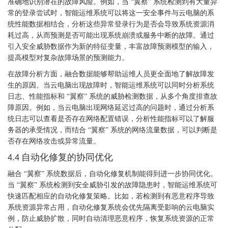
准确地识别潜在的故障风险。例如，当 “翼察” 系统检测到有大量异
常的登录尝试时，智能运维系统可以将这一安全事件与云电脑的系
统性能数据相结合，分析这些异常登录行为是否会导致系统资源消
耗过高，从而预测是否可能出现系统崩溃或服务中断的故障。通过
引入安全威胁数据作为新的特征变量，丰富故障预测模型的输入，
提高模型对复杂故障场景的预测能力。
在故障分析方面，融合数据能够帮助运维人员更全面地了解故障发
生的原因。当云电脑出现故障时，智能运维系统可以同时分析系统
日志、性能指标和
“翼察” 系统的威胁检测数据，从多个角度排查故
障原因。例如，当云电脑出现网络延迟过高的问题时，通过分析系
统日志可以查看是否存在网络配置错误，分析性能指标可以了解服
务器的承受情况，而结合 “翼察” 系统的网络流量数据，可以判断是
否存在网络攻击或异常流量。
自动化修复的协同优化
4.4
融合
“翼察” 系统数据后，自动化修复机制能得到进一步协同优化。
当 “翼察” 系统检测到安全威胁引发的故障隐患时，智能运维系统可
快速匹配相应的自动化修复策略。比如，若检测到有恶意程序导致
系统资源异常占用，自动化修复系统会优先隔离受影响的云电脑实
例，防止威胁扩散，同时自动清理恶意程序，恢复系统资源的正常