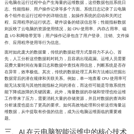
云电脑在运行过程中会产生海量的运维数据，这些数据包括系统日
志、性能指标、用户操作记录等多个方面。系统日志记录了云电脑
各个组件在运行过程中的详细信息，如操作系统的启动和关闭过
程、应用程序的运行状态、硬件设备的错误信息等；性能指标数据
则反映了云电脑的资源使用情况，如
使用率、内存占用率、磁
CPU
盘
和网络带宽等；用户操作记录包含了用户登录、注销、文件操
I/O
作、应用程序使用等行为信息。
面对如此庞大的数据量，传统的数据处理方式显得力不从心。首
先，人工分析这些数据耗时耗力，且容易出现疏漏。运维人员需要
花费大量时间在海量日志和数据中查找有用信息，判断系统是否存
在异常，效率极低。其次，传统的数据处理工具和方法难以挖掘出
数据背后的潜在规律和关联关系。例如，单一地查看
使用率可
CPU
能无法发现与其他性能指标之间的潜在，而这些可能是导致系统性
能下降或故障的关键因素。此外，海量数据的存储和管理也给运维
工作带来了压力，需要消耗大量的存储资源，并且对数据的查询和
分析速度也提出了更高的要求。如何高效地处理和分析这些海量运
维数据，从中提取有价值的信息，成为云电脑运维面临的重要难
题。
三、
在云电脑智能运维中的核心技术
AI