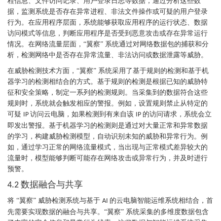
程信息、文件访问记录、用户登录日志等数据，通过分析这些数
据，监测系统是否存在异常进程、非法文件操作或可疑的用户登录
行为。在应用程序层面，系统能够获取应用程序的运行状态、数据
访问模式等信息，判断应用程序是否受到恶意攻击或存在异常运行
情况。在网络流量层面，“翼察” 系统通过对网络数据包的捕获和分
析，检测网络中是否存在异常流量、非法访问或数据泄露等威胁。
在威胁检测技术方面，
“翼察” 系统采用了基于规则的检测和基于机
器学习的检测相结合的方式。基于规则的检测是根据已知的威胁特
征和安全策略，制定一系列的检测规则。当采集到的数据符合这些
规则时，系统就会触发相应的警报。例如，设置规则禁止从特定的
可疑
访问云电脑，如果检测到有来自该
的访问请求，系统会立
IP
IP
即发出警报。基于机器学习的检测则是通过对大量正常和异常数据
的学习，构建威胁检测模型，自动识别未知的威胁和异常行为。例
如，通过学习正常的网络流量模式，当出现与正常模式差异较大的
流量时，模型能够判断可能存在网络攻击或异常行为，并及时进行
预警。
数据融合与共享
4.2
将
“翼察” 威胁检测系统与基于
的云电脑智能运维系统相结合，首
AI
先需要实现数据的融合与共享。“翼察” 系统采集的多维度数据包含