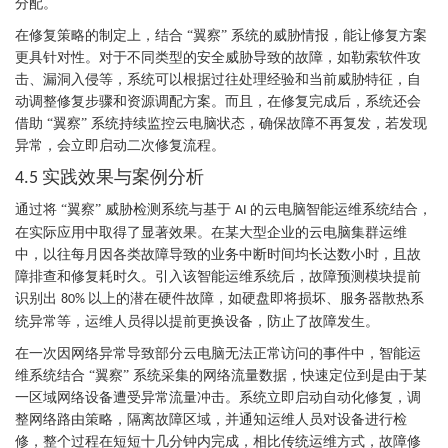
分配。
在修复策略的制定上，结合
“翼察” 系统的威胁情报，能让修复方案
更具针对性。对于不同类型的安全威胁导致的故障，如勒索软件攻
击、漏洞入侵等，系统可以根据过往处理经验和当前威胁特征，自
动调整修复步骤和资源调配方案。而且，在修复完成后，系统还会
借助 “翼察” 系统持续监控云电脑状态，确保故障不再复发，若发现
异常，会立即启动二次修复流程。
实践效果与案例分析
4.5
通过将
“翼察” 威胁检测系统与基于
的云电脑智能运维系统结合，
AI
在实际应用中取得了显著效果。在某大型企业的云电脑集群运维
中，以往每月因各类故障导致的业务中断时间均长达数小时，且故
障排查和修复耗时久。引入该智能运维系统后，故障预测模块提前
识别出
以上的潜在硬件故障，如硬盘即将损坏、服务器散热系
80%
统异常等，运维人员得以提前更换设备，防止了故障发生。
在一次因网络异常导致部分云电脑无法正常访问的事件中，智能运
维系统结合
“翼察” 系统采集的网络流量数据，快速定位到是由于某
一区域网络设备遭受异常流量冲击。系统立即启动自动化修复，调
整网络路由策略，隔离故障区域，并通知运维人员对设备进行检
修，整个过程在短短十几分钟内完成，相比传统运维方式，故障修