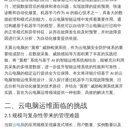
AI
习，挖掘数据背后的规律和潜在问题，实现故障的提前预测、快速
诊断和自动化修复。机器学习作为
的核心技术之一，具备大的数
AI
据处理和模式识别能力，在云电脑智能运维中发挥着重要作用。通
过构建基于机器学习的模型，系统可以自动学习云电脑运行过程中
的正常模式和异常特征，从而在故障发生前及时预警，并对故障原
因进行深入分析，为自动化修复提供依据。
天翼云电脑的
“翼察” 威胁检测系统，作为云电脑安全防护体系的重
要组成部分，在数据采集、威胁感知等方面积累了丰富的实践经
验。将 “翼察” 系统与基于
的智能运维系统相结合，能够充分利用
AI
其采集的多维度数据，进一步提升智能运维系统的性能和可靠性，
为云电脑的稳定运行提供全方位保障。本文将详细介绍基于
的云
AI
电脑智能运维系统设计，深入探讨通过机器学习实现故障预测、日
志分析与自动化修复的技术路径，并结合 “翼察” 威胁检测系统展开
实践，旨在为云电脑运维领域提供一种创新、高效的解决方案。
二、云电脑运维面临的挑战
规模与复杂性带来的管理难题
2.1
当前
云电脑
的应用规模呈现爆发式增长，用户数量、实例数量以及