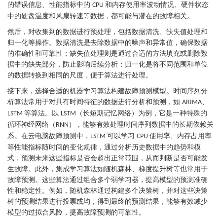
的错误信息、性能指标中的
和内存使用率波动情况、硬件状态
CPU
中的硬盘温度和风扇转速等数据，都可能与潜在的故障相关。
然后，对收集到的数据进行预处理，包括数据清洗、缺失值处理和
归一化等操作。数据清洗是去除数据中的噪声和异常值，确保数据
的准确性和可靠性；缺失值处理则是通过合适的方法填充或删除数
据中的缺失部分，防止影响后续分析；归一化是将不同范围和单位
的数据转换到相同的尺度，便于算法进行处理。
接下来，选择合适的机器学习算法构建故障预测模型。时间序列分
析算法常用于对具有时间特征的数据进行分析和预测，如
、
ARIMA
等算法。以
（长短期记忆网络）为例，它是一种特殊的
LSTM
LSTM
循环神经网络（
），能够有效处理时间序列数据中的长期依赖关
RNN
系。在云电脑故障预测中，
可以学习
使用率、内存占用率
LSTM
CPU
等性能指标随时间的变化规律，通过分析历史数据中的趋势和模
式，预测未来这些指标是否会超出正常范围，从而判断是否可能发
生故障。此外，集成学习算法如随机森林、梯度提升树等也常用于
故障预测。这些算法通过组合多个弱学习器，提高模型的预测准确
性和稳定性。例如，随机森林通过构建多个决策树，并对这些决策
树的预测结果进行投票或均，得到最终的预测结果，能够有效减少
模型的过拟合风险，提高故障预测的可靠性。