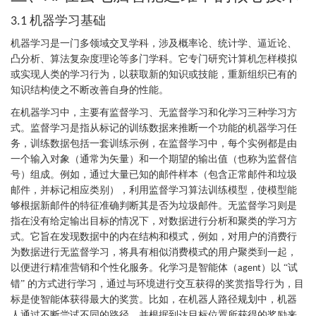
机器学习基础
3.1
机器学习是一门多领域交叉学科，涉及概率论、统计学、逼近论、
凸分析、算法复杂度理论等多门学科。它专门研究计算机怎样模拟
或实现人类的学习行为，以获取新的知识或技能，重新组织已有的
知识结构使之不断改善自身的性能。
在机器学习中，主要有监督学习、无监督学习和化学习三种学习方
式。监督学习是指从标记的训练数据来推断一个功能的机器学习任
务，训练数据包括一套训练示例，在监督学习中，每个实例都是由
一个输入对象（通常为矢量）和一个期望的输出值（也称为监督信
号）组成。例如，通过大量已知的邮件样本（包含正常邮件和垃圾
邮件，并标记相应类别），利用监督学习算法训练模型，使模型能
够根据新邮件的特征准确判断其是否为垃圾邮件。无监督学习则是
指在没有给定输出目标的情况下，对数据进行分析和聚类的学习方
式。它旨在发现数据中的内在结构和模式，例如，对用户的消费行
为数据进行无监督学习，将具有相似消费模式的用户聚类到一起，
以便进行精准营销和个性化服务。化学习是智能体（
）以 “试
agent
错” 的方式进行学习，通过与环境进行交互获得的奖赏指导行为，目
标是使智能体获得最大的奖赏。比如，在机器人路径规划中，机器
人通过不断尝试不同的路径，并根据到达目标位置所获得的奖励来