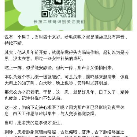
说有一个男子，当时四十来岁。啥毛病呢？就是脑袋里总有声音，
持续不断。
其实，他从几年前开始，就偶尔觉得头内嗡嗡作响。起初以为是劳
累，没太在意。用过一些安神补脑的成药。
吃上一阵，似乎能安静些。但药一停，那声音又悄悄回来。
本以为这个事儿缓一缓就能好。可是后来，脑鸣越来越清晰，像夏
天树上的知了叫，白天吵，晚上也吵，安静时尤其明显。
那怎么办？忍着吧。于是，这一忍，就是好几年。日子久了，精神
也疲惫，记性好像也不如从前。
这一次，为啥下定决心求医了呢？因为那声音已经影响到夜里休
息，白天工作思绪难以集中，与人交谈都觉烦躁。
当时，患者找的是李俊才医生。
刻诊，患者脉象沉细而略涩，舌质偏暗，苔薄，舌下脉络略显迂