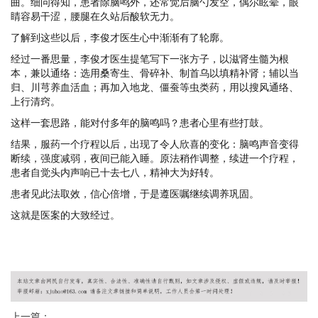
曲。细问得知，患者除脑鸣外，还常觉后脑勺发空，偶尔眩晕，眼
睛容易干涩，腰腿在久站后酸软无力。
了解到这些以后，李俊才医生心中渐渐有了轮廓。
经过一番思量，李俊才医生提笔写下一张方子，以滋肾生髓为根
本，兼以通络：选用桑寄生、骨碎补、制首乌以填精补肾；辅以当
归、川芎养血活血；再加入地龙、僵蚕等虫类药，用以搜风通络、
上行清窍。
这样一套思路，能对付多年的脑鸣吗？患者心里有些打鼓。
结果，服药一个疗程以后，出现了令人欣喜的变化：脑鸣声音变得
断续，强度减弱，夜间已能入睡。原法稍作调整，续进一个疗程，
患者自觉头内声响已十去七八，精神大为好转。
患者见此法取效，信心倍增，于是遵医嘱继续调养巩固。
这就是医案的大致经过。
上一篇：