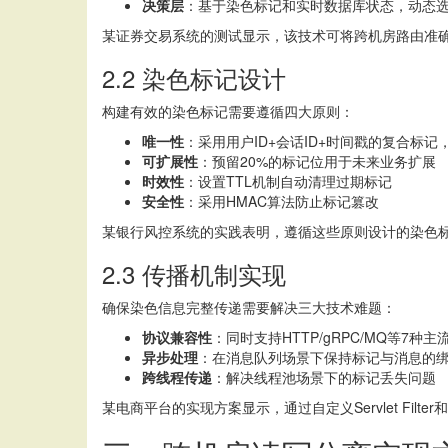
决策层
：基于染色标记和实时数据库状态，动态
某证券交易系统的测试显示，该技术可将跨机房路由准确率从
2.2 染色标记设计
构建有效的染色标记需要遵循四大原则：
唯一性
：采用用户ID+会话ID+时间戳的复合标记，
可扩展性
：预留20%的标记位用于未来业务扩展
时效性
：设置TTL机制自动清理过期标记
安全性
：采用HMAC算法防止标记篡改
某银行风控系统的实践表明，遵循这些原则设计的染色标记
2.3 传播机制实现
确保染色信息完整传递需要解决三大技术难题：
协议兼容性
：同时支持HTTP/gRPC/MQ等7种
异步处理
：在消息队列场景下保持标记与消息的
跨线程传递
：解决线程池场景下的标记丢失问题
某电商平台的实现方案显示，通过自定义Servlet Fi