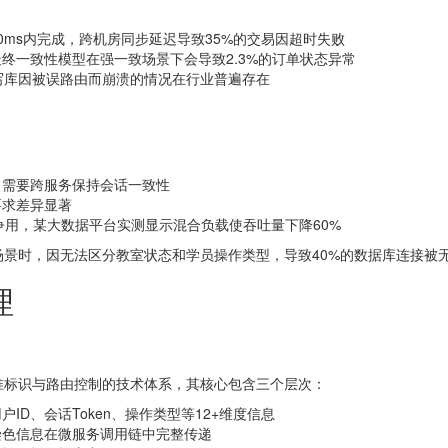
0ms内完成，跨机房同步延迟导致35%的交易因超时失败
终一致性模型在强一致场景下会导致2.3%的订单状态异常
写库因被误路由而崩溃的情况在行业普遍存在
，需要跨服务保持会话一致性
要求差异显著
源争用，某大数据平台实测显示混合负载使吞吐量下降60%
景时，因无法区分教室状态和学员操作类型，导致40%的数据库连接被无
理
准标识与路由控制的技术体系，其核心包含三个层次：
D、会话Token、操作类型等12+维度信息
染色信息在微服务调用链中完整传递