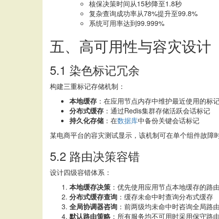
核保决策时间从15秒降至1.8秒
复杂查询成功率从78%提升至99.8%
系统可用率达到99.999%
五、高可用性与容灾设计
5.1 染色标记冗余
构建三重标记存储机制：
本地缓存
：在应用节点内存中维护最近使用的标
分布式缓存
：通过Redis集群存储活跃会话标记
持久化存储
：在
数据库
中备份关键会话标记
某电商平台的容灾测试显示，该机制可在单个组件故障时
5.2 路由决策容错
设计四级容错体系：
本地缓存决策
：优先使用应用节点本地缓存的路
分布式缓存查询
：缓存未命中时查询分布式缓存
全局协调器咨询
：前两级均未命中时咨询全局路
默认路由策略
：所有服务均不可用时采用保守路