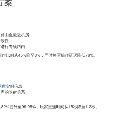
方案
时路由至最近机房
一致性
作进行专项路由
作比例从45%降至8%，同时将写操作延迟降低76%。
据库
实例信息
据库的映射关系
%提升至99.95%，玩家重连时间从15秒降至1.2秒。