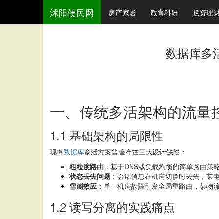
沭阳便民网
房产家居
教育科研
投资理
数据库多
一、传统多活架构的流量
1.1 基础架构的局限性
现有
数据库
多活方案普遍存在三大设计缺陷：
粗粒度路由
：基于DNS或负载均衡的简单路由策
状态丢失问题
：会话信息在机房切换时丢失，某电
雪崩效应
：单一机房故障引发全局重路由，某物流
1.2 读写分离的实践痛点