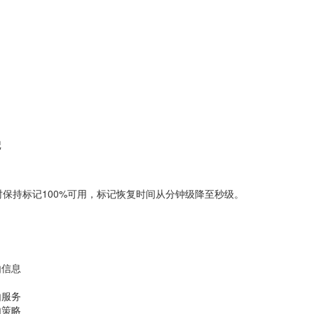
记
保持标记100%可用，标记恢复时间从分钟级降至秒级。
由信息
由服务
由策略