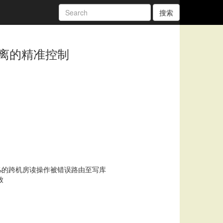
搜索
离的精准控制
%的跨机房读操作被错误路由至写库
致