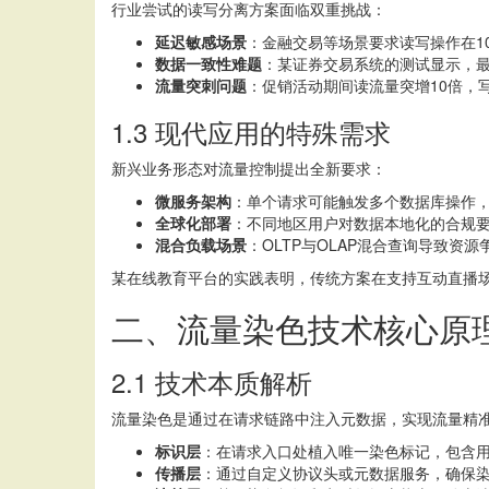
行业尝试的读写分离方案面临双重挑战：
延迟敏感场景
：金融交易等场景要求读写操作在1
数据一致性难题
：某证券交易系统的测试显示，最
流量突刺问题
：促销活动期间读流量突增10倍，
1.3 现代应用的特殊需求
新兴业务形态对流量控制提出全新要求：
微服务架构
：单个请求可能触发多个数据库操作
全球化部署
：不同地区用户对数据本地化的合规
混合负载场景
：OLTP与OLAP混合查询导致资
某在线教育平台的实践表明，传统方案在支持互动直播场
二、流量染色技术核心原
2.1 技术本质解析
流量染色是通过在请求链路中注入元数据，实现流量精
标识层
：在请求入口处植入唯一染色标记，包含用户I
传播层
：通过自定义协议头或元数据服务，确保