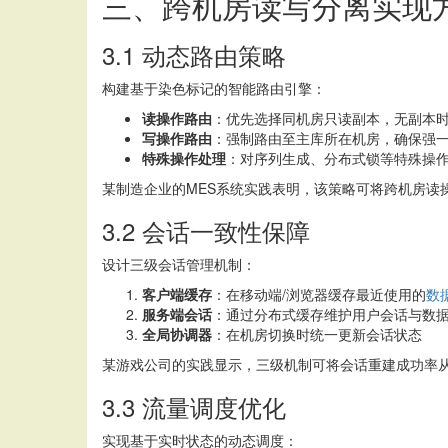
三、跨机房读写分离实现
3.1 动态路由策略
构建基于染色标记的智能路由引擎：
读操作路由
：优先选择同机房只读副本，无副本
写操作路由
：强制路由至主库所在机房，确保强
特殊操作处理
：对序列生成、分布式锁等特殊操
某制造企业的MES系统实践表明，该策略可将跨机房读操
3.2 会话一致性保障
设计三级会话管理机制：
客户端缓存
：在移动端/浏览器缓存最近使用的
数
服务端会话
：通过分布式缓存维护用户会话与数
全局协调器
：在机房切换时统一更新会话状态
某游戏公司的实践显示，三级机制可将会话重建成功率从82
3.3 流量调度优化
实现基于实时状态的动态调度：