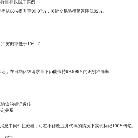
选择目标数据库实例
68%提升至99.97%，关键交易路径延迟降低82%。
冲突概率低于10^-12
，在日均亿级请求量下仍能保持99.999%的识别准确率。
主流协议的标记透传
绑定关系
lter和消息中间件拦截器，可在不修改业务代码的情况下实现标记100%传递。