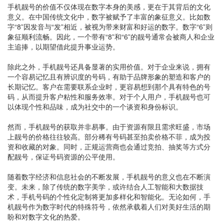
手机靓号的价值不仅体现在数字本身的美感，更在于其背后的文化
意义。在中国传统文化中，数字被赋予了丰富的象征意义。比如数
字“8”因发音与“发”相近，被视为带来财富和好运的数字。数字“6”则
象征顺利流畅。因此，一个带有“8”和“6”的靓号通常会被商人和企业
主追捧，以期望借此提升事业运势。
除此之外，手机靓号还具备显著的实用价值。对于企业来说，拥有
一个容易记忆且有辨识度的号码，有助于品牌形象的塑造和客户的
长期记忆。客户在需要联系企业时，更容易想到那个具有特色的号
码，从而提升客户粘性和服务效率。对于个人用户，手机靓号也可
以体现个性和品味，成为社交中的一个谈资和身份标识。
然而，手机靓号的获取并非易事。由于资源有限且需求旺盛，市场
上靓号的价格往往较高。部分稀有号码甚至拍卖价格不菲，成为投
资和收藏的对象。同时，正规运营商也会通过竞拍、抽奖等方式分
配靓号，保证号码资源的公平使用。
随着数字经济和信息社会的不断发展，手机靓号的意义也在不断演
变。未来，除了传统的数字美学，或许结合人工智能和大数据技
术，手机号码的个性化定制将更加多样化和智能化。无论如何，手
机靓号作为数字时代的特殊符号，依然承载着人们对美好生活的期
盼和对数字文化的热爱。