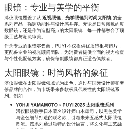
眼镜：专业与美学的平衡
溥仪眼镜覆盖了从
近视眼镜、光学眼镜到时尚太阳镜
的全
系列产品，强调功能性与设计感并存。无论是日常佩戴的度
数眼镜，还是作为造型亮点的太阳眼镜，每一件都融合了顶
级工艺与潮流审美。
作为专业的眼镜零售商，PUYI 不仅提供优质镜框与镜片，
更配备专业的视光顾问团队，为消费者提供全面的视力检查
与个性化配镜方案，确保每副眼镜都真正适合佩戴者。
太阳眼镜：时尚风格的象征
溥仪眼镜在太阳眼镜领域尤为出色，通过与国际设计师和奢
侈品牌的合作，为市场带来多款极具代表性的太阳眼镜系
列。例如：
YOHJI YAMAMOTO × PUYI 2025 太阳眼镜系列
溥仪眼镜联手日本著名设计师山本耀司，以黑色美学
与金色细节打造的联名款，引领未来五感式太阳眼镜
潮流。该系列通过独特的设计语言，将文化与工艺融