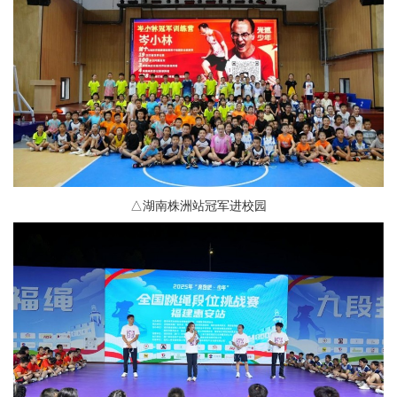
△湖南株洲站冠军进校园