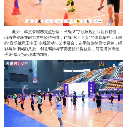
此外，年度争霸赛亮点纷呈：长绳“8”字跳展现团队协作精髓，
山西曹俊峰在耐力赛中坚持完赛，诠释“永不言弃”的体育精神；压轴
的“音乐跳绳王中王”实现运动与艺术融合，选手随旋律灵动起舞，绳
影与乐律同频共振，创意编排与节奏把控相得益彰，河南济源市选
手凭借出色表现成功加冕。