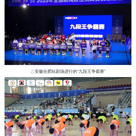
△安徽合肥站剧场进行的“九段王争霸赛”