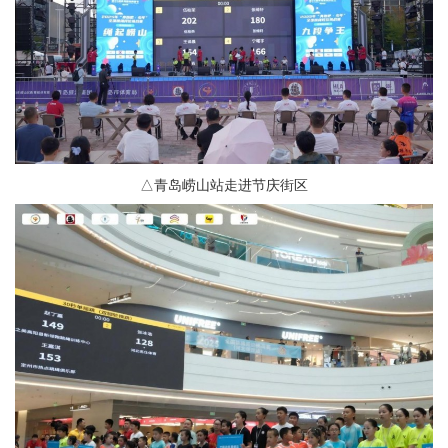
△青岛崂山站走进节庆街区