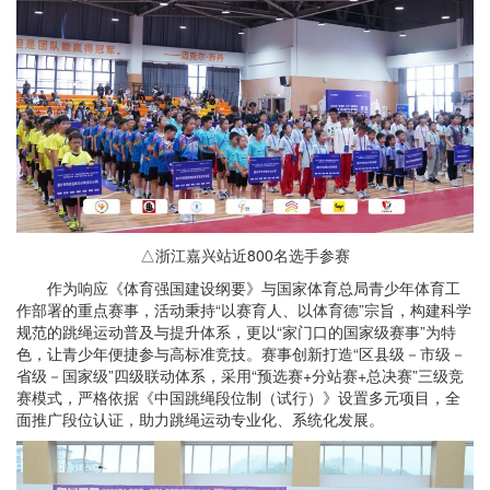
△浙江嘉兴站近800名选手参赛
作为响应《体育强国建设纲要》与国家体育总局青少年体育工
作部署的重点赛事，活动秉持“以赛育人、以体育德”宗旨，构建科学
规范的跳绳运动普及与提升体系，更以“家门口的国家级赛事”为特
色，让青少年便捷参与高标准竞技。赛事创新打造“区县级－市级－
省级－国家级”四级联动体系，采用“预选赛+分站赛+总决赛”三级竞
赛模式，严格依据《中国跳绳段位制（试行）》设置多元项目，全
面推广段位认证，助力跳绳运动专业化、系统化发展。