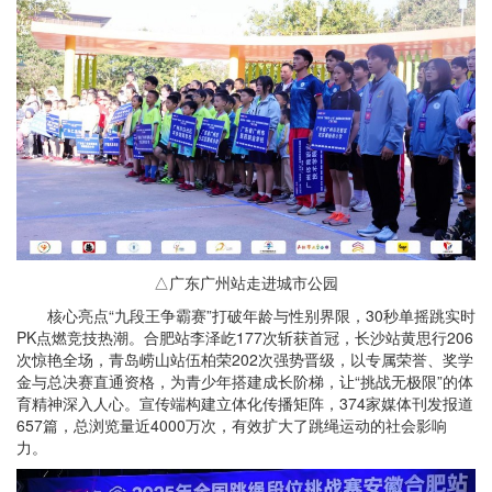
△广东广州站走进城市公园
核心亮点“九段王争霸赛”打破年龄与性别界限，30秒单摇跳实时
PK点燃竞技热潮。合肥站李泽屹177次斩获首冠，长沙站黄思行206
次惊艳全场，青岛崂山站伍柏荣202次强势晋级，以专属荣誉、奖学
金与总决赛直通资格，为青少年搭建成长阶梯，让“挑战无极限”的体
育精神深入人心。宣传端构建立体化传播矩阵，374家媒体刊发报道
657篇，总浏览量近4000万次，有效扩大了跳绳运动的社会影响
力。