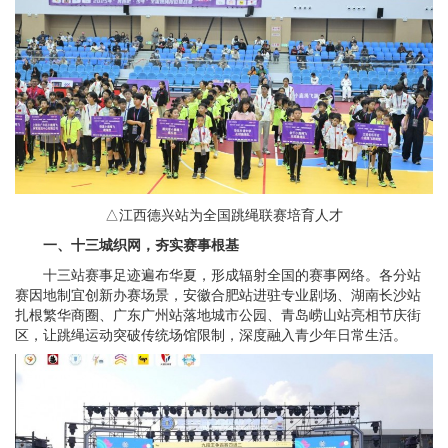
△江西德兴站为全国跳绳联赛培育人才
一、十三城织网，夯实赛事根基
十三站赛事足迹遍布华夏，形成辐射全国的赛事网络。各分站
赛因地制宜创新办赛场景，安徽合肥站进驻专业剧场、湖南长沙站
扎根繁华商圈、广东广州站落地城市公园、青岛崂山站亮相节庆街
区，让跳绳运动突破传统场馆限制，深度融入青少年日常生活。