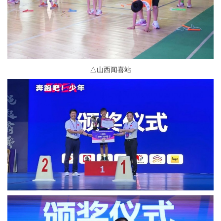
△山西闻喜站