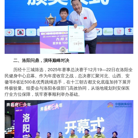
二、洛阳问鼎，演绎巅峰对决
历经十三城筛选，2025年赛事总决赛于12月19—22日在洛阳全
民健身中心启幕。作为年度收官之战，总决赛汇聚河北、山西、安
徽等8省近500名优秀跳绳选手，在十三朝古都文化底蕴加持下展开
终极较量。组委会与洛阳各级部门高效协同，从场地规划到安保医
疗全方位保障，筑牢赛事顺利举办基础。