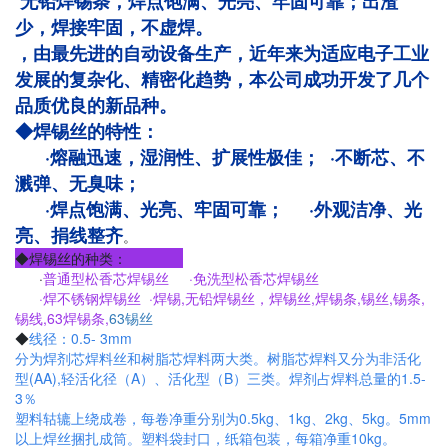
无铅焊锡条，焊点饱满、光亮、牢固可靠；出渣
少，焊接牢固，不虚焊。
，由最先进的自动设备生产，近年来为适应电子工业
发展的复杂化、精密化趋势，本公司成功开发了几个
品质优良的新品种。
◆焊锡丝的特性：
·熔融迅速，湿润性、扩展性极佳； ·不断芯、不
溅弹、无臭味；
·焊点饱满、光亮、牢固可靠； ·外观洁净、光
亮、捐线整齐
。
◆焊锡丝的种类：
·
普通型松香芯焊锡丝 ·免洗型松香芯焊锡丝
·焊不锈钢焊锡丝 ·焊锡,无铅焊锡丝，焊锡丝,
焊锡条
,锡丝,锡条,
锡线,63焊锡条,
63锡丝
◆
线径：0.5- 3mm
分为焊剂芯焊料丝和树脂芯焊料两大类。树脂芯焊料又分为非活化
型(AA),轻活化径（A）、活化型（B）三类。焊剂占焊料总量的1.5-
3％
塑料轱辘上绕成卷，每卷净重分别为0.5kg、1kg、2kg、5kg。5mm
以上焊丝捆扎成筒。塑料袋封口，纸箱包装，每箱净重10kg。