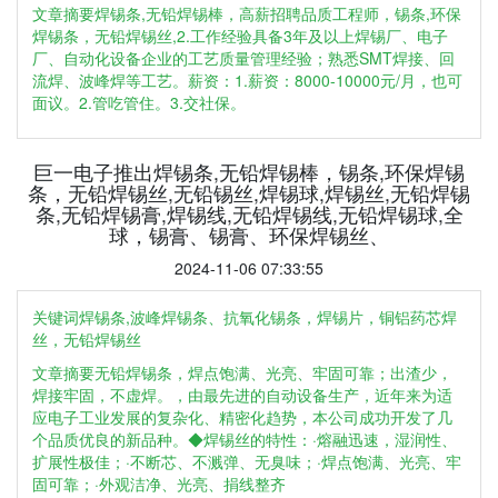
文章摘要焊锡条,无铅焊锡棒，高薪招聘品质工程师，锡条,环保
焊锡条，无铅焊锡丝,2.工作经验具备3年及以上焊锡厂、电子
厂、自动化设备企业的工艺质量管理经验；熟悉SMT焊接、回
流焊、波峰焊等工艺。薪资：1.薪资：8000-10000元/月，也可
面议。2.管吃管住。3.交社保。
巨一电子推出焊锡条,无铅焊锡棒，锡条,环保焊锡
条，无铅焊锡丝,无铅锡丝,焊锡球,焊锡丝,无铅焊锡
条,无铅焊锡膏,焊锡线,无铅焊锡线,无铅焊锡球,全
球，锡膏、锡膏、环保焊锡丝、
2024-11-06 07:33:55
关键词焊锡条,波峰焊锡条、抗氧化锡条，焊锡片，铜铝药芯焊
丝，无铅焊锡丝
文章摘要无铅焊锡条，焊点饱满、光亮、牢固可靠；出渣少，
焊接牢固，不虚焊。，由最先进的自动设备生产，近年来为适
应电子工业发展的复杂化、精密化趋势，本公司成功开发了几
个品质优良的新品种。◆焊锡丝的特性：·熔融迅速，湿润性、
扩展性极佳；·不断芯、不溅弹、无臭味；·焊点饱满、光亮、牢
固可靠；·外观洁净、光亮、捐线整齐