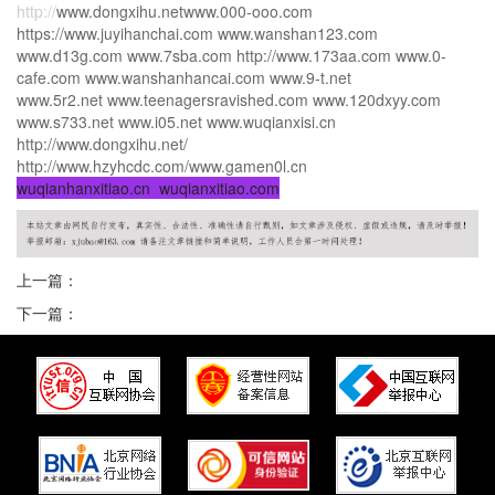
http://
www.dongxihu.netwww.000-ooo.com
https://www.juyihanchai.com www.wanshan123.com
www.d13g.com www.7sba.com http://www.173aa.com www.0-
cafe.com www.wanshanhancai.com www.9-t.net
www.5r2.net www.teenagersravished.com www.120dxyy.com
www.s733.net www.i05.net www.wuqianxisi.cn
http://www.dongxihu.net/
http://www.hzyhcdc.com/www.gamen0l.cn
wuqianhanxitiao.cn wuqianxitiao.com
上一篇：
下一篇：