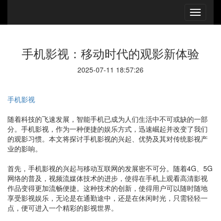
手机影视：移动时代的观影新体验
2025-07-11 18:57:26
手机影视
随着科技的飞速发展，智能手机已成为人们生活中不可或缺的一部
分。手机影视，作为一种便捷的娱乐方式，迅速崛起并改变了我们
的观影习惯。本文将探讨手机影视的兴起、优势及其对传统影视产
业的影响。
首先，手机影视的兴起与移动互联网的发展密不可分。随着4G、5G
网络的普及，视频流媒体技术的进步，使得在手机上观看高清影视
作品变得更加流畅便捷。这种技术的创新，使得用户可以随时随地
享受影视娱乐，无论是在通勤途中，还是在休闲时光，只需轻轻一
点，便可进入一个精彩的影视世界。