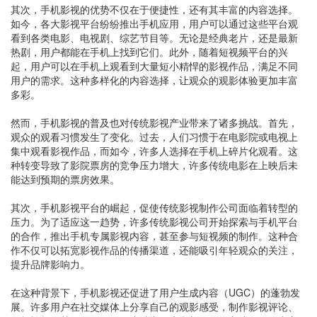
其次，手机影视的优势不仅在于便捷性，还有其丰富的内容选择。
如今，各大影视平台纷纷推出手机应用，用户可以通过这些平台观
看到各类电影、电视剧、综艺节目等。无论是经典老片，还是最新
热剧，用户都能在手机上找到它们。此外，随着短视频平台的兴
起，用户可以在手机上观看到大量短小精悍的影视作品，满足不同
用户的需求。这种多样化的内容选择，让观众的观影体验更加丰富
多彩。
然而，手机影视的普及也对传统影视产业带来了诸多挑战。首先，
观众的观看习惯发生了变化。过去，人们习惯于在电影院或电视上
集中观看影视作品，而如今，许多人选择在手机上碎片化观看。这
种转变导致了影院票房的竞争压力增大，许多传统电影在上映后未
能达到预期的票房效果。
其次，手机影视平台的崛起，促使传统影视制作公司面临着转型的
压力。为了适应这一趋势，许多传统影视公司开始探索与手机平台
的合作，推出手机专属影视内容，甚至参与短视频的制作。这种合
作不仅可以拓宽影视作品的传播渠道，还能吸引年轻观众的关注，
提升品牌影响力。
在这种背景下，手机影视还促进了用户生成内容（UGC）的蓬勃发
展。许多用户在社交媒体上分享自己的观影感受，制作影视评论、