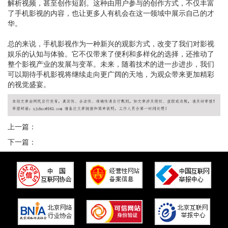
解析视频，甚至创作短剧。这种由用户参与的创作方式，不仅丰富
了手机影视的内容，也让更多人有机会在这一领域中展示自己的才
华。
总的来说，手机影视作为一种新兴的观影方式，改变了我们对影视
娱乐的认知与体验。它不仅带来了便利和多样化的选择，还推动了
整个影视产业的发展与变革。未来，随着技术的进一步进步，我们
可以期待手机影视将继续走向更广阔的天地，为观众带来更加精彩
的视觉盛宴。
上一篇：
下一篇：