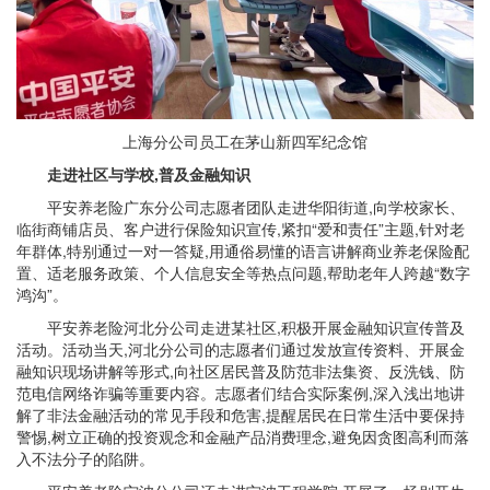
上海分公司员工在茅山新四军纪念馆
走进社区与学校,普及金融知识
平安养老险广东分公司志愿者团队走进华阳街道,向学校家长、
临街商铺店员、客户进行保险知识宣传,紧扣“爱和责任”主题,针对老
年群体,特别通过一对一答疑,用通俗易懂的语言讲解商业养老保险配
置、适老服务政策、个人信息安全等热点问题,帮助老年人跨越“数字
鸿沟”。
平安养老险河北分公司走进某社区,积极开展金融知识宣传普及
活动。活动当天,河北分公司的志愿者们通过发放宣传资料、开展金
融知识现场讲解等形式,向社区居民普及防范非法集资、反洗钱、防
范电信网络诈骗等重要内容。志愿者们结合实际案例,深入浅出地讲
解了非法金融活动的常见手段和危害,提醒居民在日常生活中要保持
警惕,树立正确的投资观念和金融产品消费理念,避免因贪图高利而落
入不法分子的陷阱。