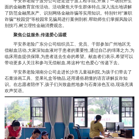
平安养老险宁波分公司还走进宁波工程学院,开展了一场别开生
面的金融教育宣传活动。活动聚焦大学生群体特点,深入浅出地讲解
了防范金融黑灰产、识别网络金融诈骗等实用知识。特别针对"兼职
诈骗""校园贷"等校园常见骗局进行案例剖析,帮助师生们掌握风险识
别技巧,树立理性金融消费观念。
聚焦公益服务,传递爱心温暖
平安养老险广东分公司组织员工、党员、干部参加广州地区无
偿献血活动,大家深知血液对于患者的重要性,通过自己的绵薄之力,为
临床用血提供保障,为患者送去生命的希望。献血者们表示,希望可以
带动更多人关注和参与无偿献血,将这种“红色爱心”传递下去。
平安养老险湖南分公司走进长沙市儿童福利院,为孩子们带去了
石膏涂画工具、坚果礼盒等物品,还用通俗易懂的语言讲解反诈知
识。在志愿者陪伴下,孩子们兴致盎然地参与石膏涂色互动,现场充满
欢声笑语。