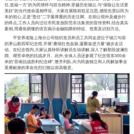
任,造福一方”的为民情怀与担当精神,穿越历史烟云,与“保险让生活更
美好”的当代使命遥相呼应。大家在展陈前驻足沉思,感悟先贤以民为
本的初心,正是“责任”二字最厚重的历史注脚。在胡公馆外及健步行
的终点,工作人员向过往市民发放防范非法集资的宣传资料,结合真实
案例,用通俗易懂的语言揭示金融陷阱的特征、危害及识别方法。
平安养老险上海分公司组织党员和员工共同走进位于镇江句容
的茅山新四军纪念馆,开展“赓续红色血脉,凝聚奋进力量”健步走活
动。在纪念馆内,大家认真聆听讲解员生动讲解,深入了解那段波澜壮
阔、艰苦卓绝的抗战岁月。此外,全体人员还参观了纪念馆东300余
米的“苏南抗战胜利纪念碑”,整齐列队,向为民族独立和人民解放事业
英勇献身的革命先烈们致以崇高敬意。