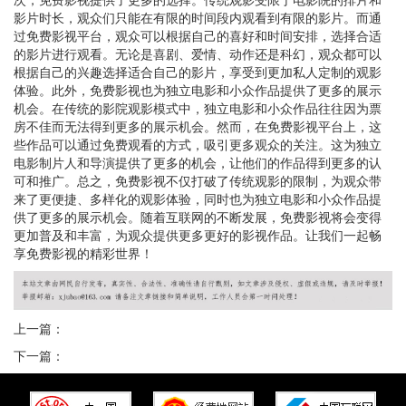
影片时长，观众们只能在有限的时间段内观看到有限的影片。而通
过免费影视平台，观众可以根据自己的喜好和时间安排，选择合适
的影片进行观看。无论是喜剧、爱情、动作还是科幻，观众都可以
根据自己的兴趣选择适合自己的影片，享受到更加私人定制的观影
体验。此外，免费影视也为独立电影和小众作品提供了更多的展示
机会。在传统的影院观影模式中，独立电影和小众作品往往因为票
房不佳而无法得到更多的展示机会。然而，在免费影视平台上，这
些作品可以通过免费观看的方式，吸引更多观众的关注。这为独立
电影制片人和导演提供了更多的机会，让他们的作品得到更多的认
可和推广。总之，免费影视不仅打破了传统观影的限制，为观众带
来了更便捷、多样化的观影体验，同时也为独立电影和小众作品提
供了更多的展示机会。随着互联网的不断发展，免费影视将会变得
更加普及和丰富，为观众提供更多更好的影视作品。让我们一起畅
享免费影视的精彩世界！
上一篇：
下一篇：